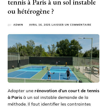
tennis à Paris à un sol instable
ou hétérogène ?
SUR
par
ADMIN
AVRIL 16, 2025
LAISSER UN COMMENTAIRE
COMMENT
ADAPTER
LA
RÉNOVATI
D’UN
COURT
DE
TENNIS
À
PARIS
À
UN
SOL
INSTABLE
OU
Adapter une
rénovation d’un court de tennis
HÉTÉROGÈ
à Paris
à un sol instable demande de la
?
méthode. Il faut identifier les contraintes