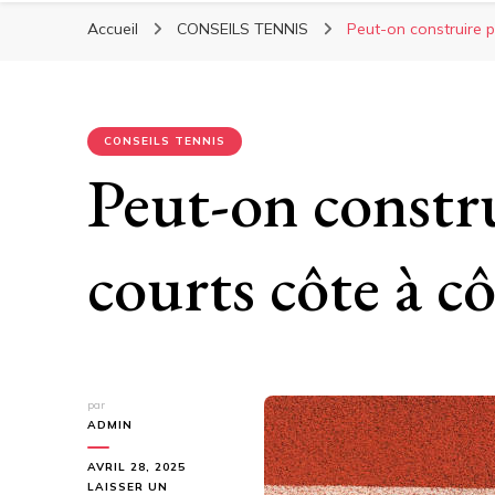
Accueil
CONSEILS TENNIS
Peut-on construire p
CONSEILS TENNIS
Peut-on constru
courts côte à c
par
ADMIN
AVRIL 28, 2025
LAISSER UN