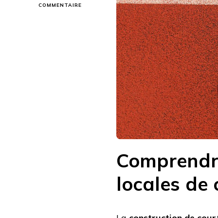
SUR
COMMENTAIRE
PEUT-
ON
CONSTRUIRE
PLUSIEURS
COURTS
CÔTE
À
CÔTE
À
CHAMBÉRY
?
Comprendre 
locales de 
La
construction de cour