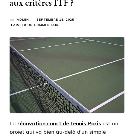
aux critères ITF ?
par
ADMIN
SEPTEMBRE 18, 2025
SUR
LAISSER UN COMMENTAIRE
UNE
RÉNOVATION
COURT
DE
TENNIS
PARIS
DOIT-
ELLE
RÉPONDRE
AUX
CRITÈRES
ITF
?
La
r
énovation court de tennis Paris
est un
projet qui va bien au-delà d’un simple