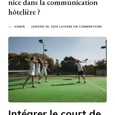
nice dans la communication
hôtelière ?
SUR
par
ADMIN
JANVIER 28, 2026
LAISSER UN COMMENTAIRE
COMME
VALORI
UNE
CONSTR
COURT
DE
TENNIS
NICE
DANS
LA
COMMUN
HÔTELI
?
Intégrer le court de