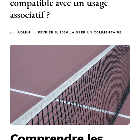
compatible avec un usage
associatif ?
SUR
par
ADMIN
FÉVRIER 6, 2026
LAISSER UN COMMENTAIRE
UNE
CONSTRU
COURT
DE
TENNIS
À
TOUR
EST-
ELLE
COMPATI
AVEC
UN
USAGE
ASSOCIAT
?
Comprendre les