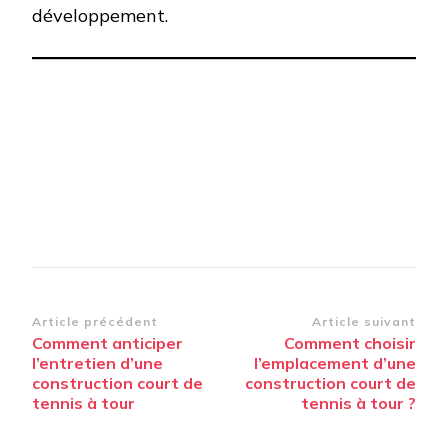
développement.
Navigation
Article précédent
Article suivant
Comment anticiper
Comment choisir
d’article
l’entretien d’une
l’emplacement d’une
construction court de
construction court de
tennis à tour
tennis à tour ?