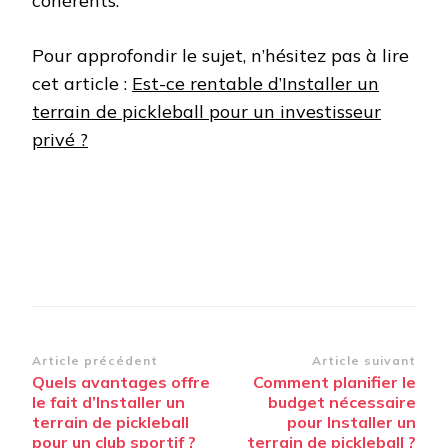
cohérents.
Pour approfondir le sujet, n’hésitez pas à lire
cet article :
Est-ce rentable d’Installer un
terrain de pickleball pour un investisseur
privé ?
Navigation
Article précédent
Article suivant
Quels avantages offre
Comment planifier le
d’article
le fait d’Installer un
budget nécessaire
terrain de pickleball
pour Installer un
pour un club sportif ?
terrain de pickleball ?