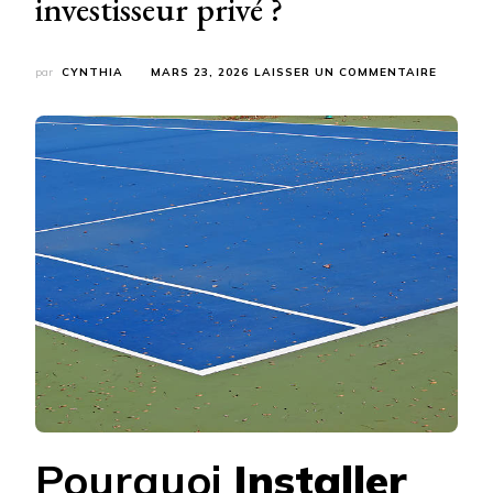
investisseur privé ?
SUR
par
CYNTHIA
MARS 23, 2026
LAISSER UN COMMENTAIRE
EST-
CE
RENTAB
D’INSTA
UN
TERRAI
DE
PICKLEB
POUR
UN
INVESTI
PRIVÉ
?
Pourquoi
Installer