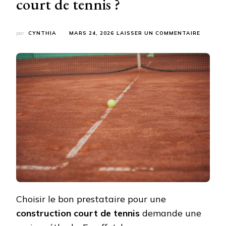
court de tennis ?
SUR
par
CYNTHIA
MARS 24, 2026
LAISSER UN COMMENTAIRE
COMME
COMPAR
PLUSIE
ENTREP
DE
CONSTR
COURT
DE
TENNIS
?
Choisir le bon prestataire pour une
construction court de tennis
demande une