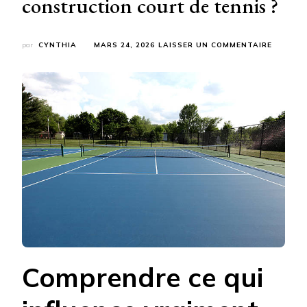
construction court de tennis ?
SUR
par
CYNTHIA
MARS 24, 2026
LAISSER UN COMMENTAIRE
COMME
GARDER
DE
BONNES
PERFOR
DE
JEU
APRÈS
UNE
CONSTR
COURT
DE
TENNIS
?
Comprendre ce qui