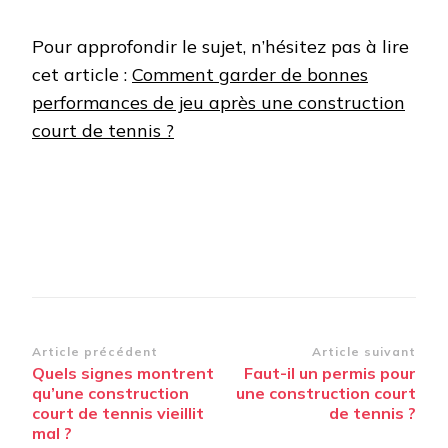
Pour approfondir le sujet, n’hésitez pas à lire
cet article :
Comment garder de bonnes
performances de jeu après une construction
court de tennis ?
Navigation
Article précédent
Article suivant
Quels signes montrent
Faut-il un permis pour
d’article
qu’une construction
une construction court
court de tennis vieillit
de tennis ?
mal ?