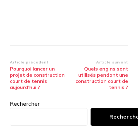
Navigation
Article précédent
Article suivant
Pourquoi lancer un
Quels engins sont
d’article
projet de construction
utilisés pendant une
court de tennis
construction court de
aujourd’hui ?
tennis ?
Rechercher
Recherch