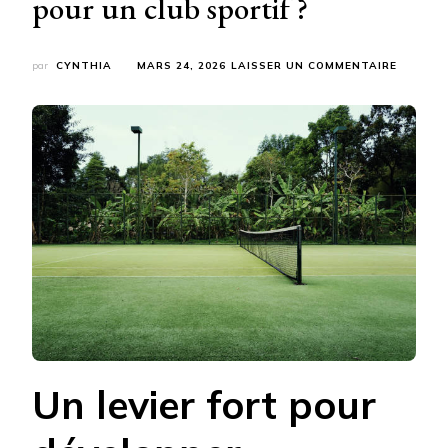
pour un club sportif ?
SUR
par
CYNTHIA
MARS 24, 2026
LAISSER UN COMMENTAIRE
QUELS
SONT
LES
AVANTA
D’UNE
CONSTR
COURT
DE
TENNIS
POUR
UN
CLUB
SPORTI
?
Un levier fort pour