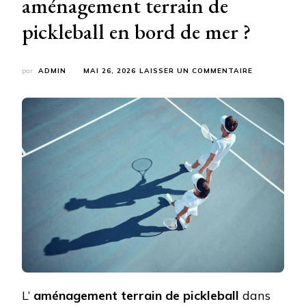
aménagement terrain de
pickleball en bord de mer ?
SUR
par
ADMIN
MAI 26, 2026
LAISSER UN COMMENTAIRE
QUELLES
PRÉCAUTIO
FAUT-
IL
PRENDRE
POUR
UN
AMÉNAGEME
TERRAIN
DE
PICKLEBALL
EN
BORD
DE
MER
?
L’
aménagement terrain de pickleball
dans